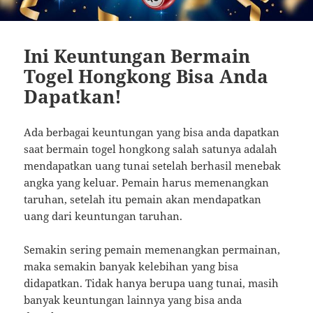
Ini Keuntungan Bermain
Togel Hongkong Bisa Anda
Dapatkan!
Ada berbagai keuntungan yang bisa anda dapatkan
saat bermain togel hongkong salah satunya adalah
mendapatkan uang tunai setelah berhasil menebak
angka yang keluar. Pemain harus memenangkan
taruhan, setelah itu pemain akan mendapatkan
uang dari keuntungan taruhan.
Semakin sering pemain memenangkan permainan,
maka semakin banyak kelebihan yang bisa
didapatkan. Tidak hanya berupa uang tunai, masih
banyak keuntungan lainnya yang bisa anda