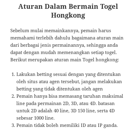
Aturan Dalam Bermain Togel
Hongkong
Sebelum mulai memainkannya, pemain harus
memahami terlebih dahulu bagaimana aturan main
dari berbagai jenis permainannya, sehingga anda
dapat dengan mudah memenangkan setiap togel.
Berikut merupakan aturan main Togel hongkong:
Lakukan betting sesuai dengan yang ditentukan
oleh situs atau agen tersebut, jangan melakukan
betting yang tidak ditentukan oleh agen
Pemain hanya bisa memasang taruhan maksimal
line pada permainan 2D, 3D, atau 4D. batasan
untuk 2D adalah 40 line, 3D 150 line, serta 4D
sebesar 1000 line.
Pemain tidak boleh memiliki ID atau IP ganda.