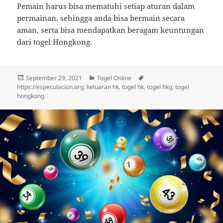
Pemain harus bisa mematuhi setiap aturan dalam
permainan, sehingga anda bisa bermain secara
aman, serta bisa mendapatkan beragam keuntungan
dari togel Hongkong.
Posted
Categories
Tags
September 29, 2021
Togel Online
on
https://especulacion.org
,
keluaran hk
,
togel hk
,
togel hkg
,
togel
hongkong