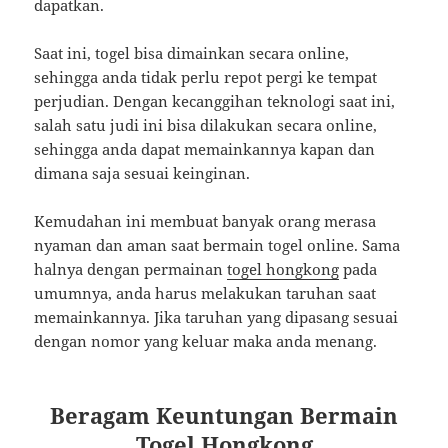
dapatkan.
Saat ini, togel bisa dimainkan secara online,
sehingga anda tidak perlu repot pergi ke tempat
perjudian. Dengan kecanggihan teknologi saat ini,
salah satu judi ini bisa dilakukan secara online,
sehingga anda dapat memainkannya kapan dan
dimana saja sesuai keinginan.
Kemudahan ini membuat banyak orang merasa
nyaman dan aman saat bermain togel online. Sama
halnya dengan permainan
togel hongkong
pada
umumnya, anda harus melakukan taruhan saat
memainkannya. Jika taruhan yang dipasang sesuai
dengan nomor yang keluar maka anda menang.
Beragam Keuntungan Bermain
Togel Hongkong