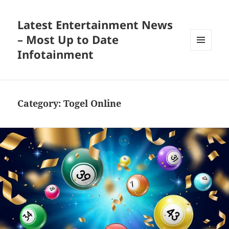
Latest Entertainment News
– Most Up to Date
Infotainment
MENU
AND
WIDGETS
Category:
Togel Online