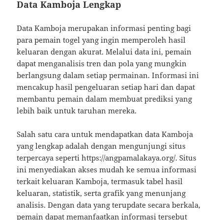
Data Kamboja Lengkap
Data Kamboja merupakan informasi penting bagi
para pemain togel yang ingin memperoleh hasil
keluaran dengan akurat. Melalui data ini, pemain
dapat menganalisis tren dan pola yang mungkin
berlangsung dalam setiap permainan. Informasi ini
mencakup hasil pengeluaran setiap hari dan dapat
membantu pemain dalam membuat prediksi yang
lebih baik untuk taruhan mereka.
Salah satu cara untuk mendapatkan data Kamboja
yang lengkap adalah dengan mengunjungi situs
terpercaya seperti https://angpamalakaya.org/. Situs
ini menyediakan akses mudah ke semua informasi
terkait keluaran Kamboja, termasuk tabel hasil
keluaran, statistik, serta grafik yang menunjang
analisis. Dengan data yang terupdate secara berkala,
pemain dapat memanfaatkan informasi tersebut