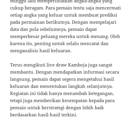
minggu lalu memperlihatkan angka-angka yang
cukup beragam. Para pemain tentu saja mencermati
setiap angka yang keluar untuk membuat prediksi
pada permainan berikutnya. Dengan mempelajari
data dan pola sebelumnya, pemain dapat
memperbesar peluang mereka untuk menang. Oleh
karena itu, penting untuk selalu mencatat dan
menganalisis hasil keluaran.
Terus mengikuti live draw Kamboja juga sangat
membantu. Dengan mendapatkan informasi secara
langsung, pemain dapat segera mengetahui hasil
keluaran dan menentukan langkah selanjutnya.
Kegiatan ini tidak hanya menambah ketegangan,
tetapi juga memberikan kesempatan kepada para
pemain untuk berstrategi dengan lebih baik
berdasarkan hasil-hasil terkini.