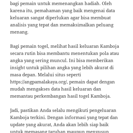
bagi pemain untuk memenangkan hadiah. Oleh
karena itu, pemahaman yang baik mengenai data
keluaran sangat diperlukan agar bisa membuat
analisis yang tepat dan memaksimalkan peluang
menang.
Bagi pemain togel, melihat hasil keluaran Kamboja
secara rutin bisa membantu menentukan pola atau
angka yang sering muncul. Ini bisa memberikan
insight untuk pilihan angka yang lebih akurat di
masa depan. Melalui situs seperti
https://angpamalakaya.org/, pemain dapat dengan
mudah mengakses data hasil keluaran dan
memantau perkembangan hasil togel Kamboja.
Jadi, pastikan Anda selalu mengikuti pengeluaran
Kamboja terkini. Dengan informasi yang tepat dan
update yang akurat, Anda akan lebih siap baik
untuk memasang taruhan maupun menyusun