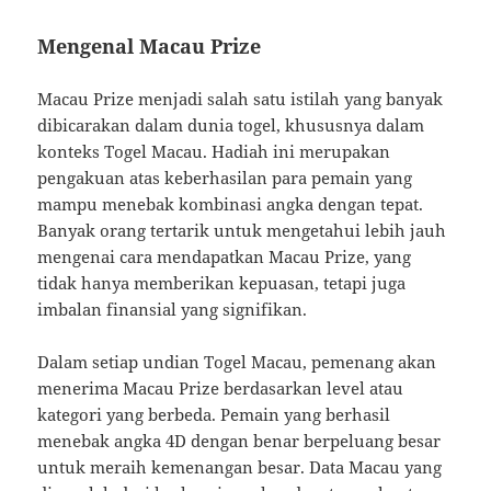
Mengenal Macau Prize
Macau Prize menjadi salah satu istilah yang banyak
dibicarakan dalam dunia togel, khususnya dalam
konteks Togel Macau. Hadiah ini merupakan
pengakuan atas keberhasilan para pemain yang
mampu menebak kombinasi angka dengan tepat.
Banyak orang tertarik untuk mengetahui lebih jauh
mengenai cara mendapatkan Macau Prize, yang
tidak hanya memberikan kepuasan, tetapi juga
imbalan finansial yang signifikan.
Dalam setiap undian Togel Macau, pemenang akan
menerima Macau Prize berdasarkan level atau
kategori yang berbeda. Pemain yang berhasil
menebak angka 4D dengan benar berpeluang besar
untuk meraih kemenangan besar. Data Macau yang