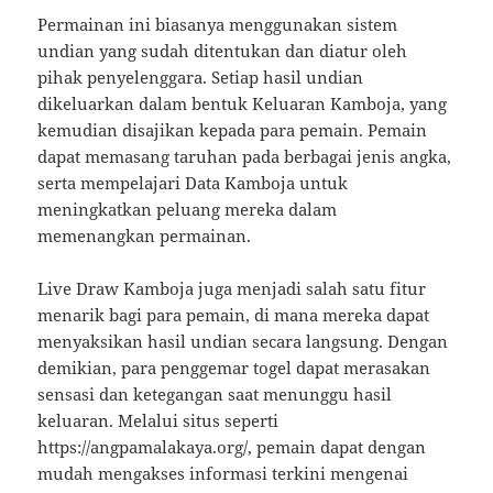
Permainan ini biasanya menggunakan sistem
undian yang sudah ditentukan dan diatur oleh
pihak penyelenggara. Setiap hasil undian
dikeluarkan dalam bentuk Keluaran Kamboja, yang
kemudian disajikan kepada para pemain. Pemain
dapat memasang taruhan pada berbagai jenis angka,
serta mempelajari Data Kamboja untuk
meningkatkan peluang mereka dalam
memenangkan permainan.
Live Draw Kamboja juga menjadi salah satu fitur
menarik bagi para pemain, di mana mereka dapat
menyaksikan hasil undian secara langsung. Dengan
demikian, para penggemar togel dapat merasakan
sensasi dan ketegangan saat menunggu hasil
keluaran. Melalui situs seperti
https://angpamalakaya.org/, pemain dapat dengan
mudah mengakses informasi terkini mengenai