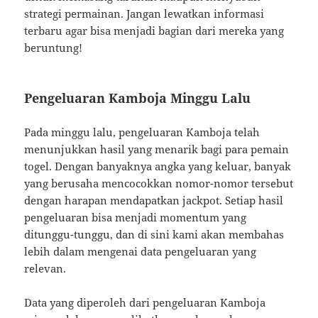
strategi permainan. Jangan lewatkan informasi
terbaru agar bisa menjadi bagian dari mereka yang
beruntung!
Pengeluaran Kamboja Minggu Lalu
Pada minggu lalu, pengeluaran Kamboja telah
menunjukkan hasil yang menarik bagi para pemain
togel. Dengan banyaknya angka yang keluar, banyak
yang berusaha mencocokkan nomor-nomor tersebut
dengan harapan mendapatkan jackpot. Setiap hasil
pengeluaran bisa menjadi momentum yang
ditunggu-tunggu, dan di sini kami akan membahas
lebih dalam mengenai data pengeluaran yang
relevan.
Data yang diperoleh dari pengeluaran Kamboja