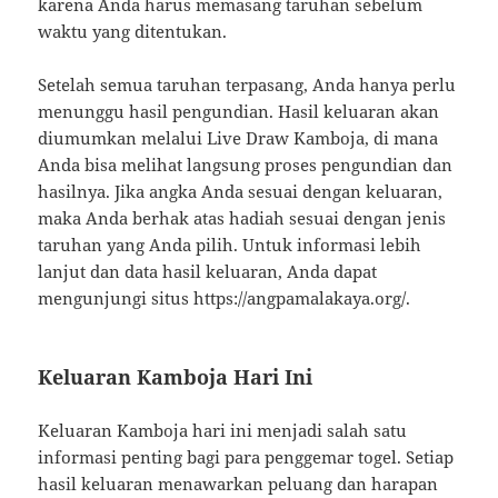
karena Anda harus memasang taruhan sebelum
waktu yang ditentukan.
Setelah semua taruhan terpasang, Anda hanya perlu
menunggu hasil pengundian. Hasil keluaran akan
diumumkan melalui Live Draw Kamboja, di mana
Anda bisa melihat langsung proses pengundian dan
hasilnya. Jika angka Anda sesuai dengan keluaran,
maka Anda berhak atas hadiah sesuai dengan jenis
taruhan yang Anda pilih. Untuk informasi lebih
lanjut dan data hasil keluaran, Anda dapat
mengunjungi situs https://angpamalakaya.org/.
Keluaran Kamboja Hari Ini
Keluaran Kamboja hari ini menjadi salah satu
informasi penting bagi para penggemar togel. Setiap
hasil keluaran menawarkan peluang dan harapan