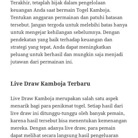
Terakhir, tetaplah bijak dalam pengelolaan
keuangan Anda saat bermain Togel Kamboja.
Tentukan anggaran permainan dan patuhi batasan
tersebut. Jangan tergoda untuk melebihi batas hanya
untuk mengejar kehilangan sebelumnya. Dengan
pendekatan yang baik terhadap keuangan dan
strategi yang tepat, Anda dapat meningkatkan
peluang untuk berhasil dan mungkin saja menjadi
jutawan dari permainan ini.
Live Draw Kamboja Terbaru
Live Draw Kamboja merupakan salah satu aspek
menarik bagi para penikmat togel. Setiap hasil dari
live draw ini ditunggu-tunggu oleh banyak pemain,
karena hasil tersebut bisa menentukan kemenangan
mereka. Dengan adanya live draw, para pemain
dapat melihat secara langsung hasil pengeluaran