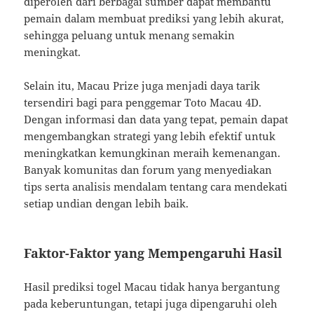
diperoleh dari berbagai sumber dapat membantu
pemain dalam membuat prediksi yang lebih akurat,
sehingga peluang untuk menang semakin
meningkat.
Selain itu, Macau Prize juga menjadi daya tarik
tersendiri bagi para penggemar Toto Macau 4D.
Dengan informasi dan data yang tepat, pemain dapat
mengembangkan strategi yang lebih efektif untuk
meningkatkan kemungkinan meraih kemenangan.
Banyak komunitas dan forum yang menyediakan
tips serta analisis mendalam tentang cara mendekati
setiap undian dengan lebih baik.
Faktor-Faktor yang Mempengaruhi Hasil
Hasil prediksi togel Macau tidak hanya bergantung
pada keberuntungan, tetapi juga dipengaruhi oleh