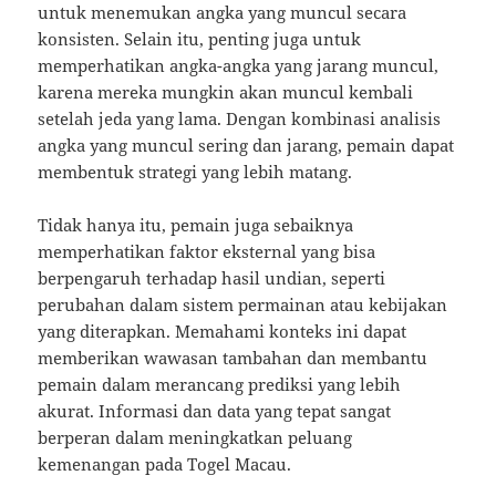
untuk menemukan angka yang muncul secara
konsisten. Selain itu, penting juga untuk
memperhatikan angka-angka yang jarang muncul,
karena mereka mungkin akan muncul kembali
setelah jeda yang lama. Dengan kombinasi analisis
angka yang muncul sering dan jarang, pemain dapat
membentuk strategi yang lebih matang.
Tidak hanya itu, pemain juga sebaiknya
memperhatikan faktor eksternal yang bisa
berpengaruh terhadap hasil undian, seperti
perubahan dalam sistem permainan atau kebijakan
yang diterapkan. Memahami konteks ini dapat
memberikan wawasan tambahan dan membantu
pemain dalam merancang prediksi yang lebih
akurat. Informasi dan data yang tepat sangat
berperan dalam meningkatkan peluang
kemenangan pada Togel Macau.