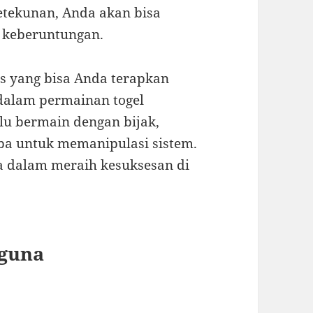
tekunan, Anda akan bisa
 keberuntungan.
ps yang bisa Anda terapkan
alam permainan togel
u bermain dengan bijak,
ba untuk memanipulasi sistem.
a dalam meraih kesuksesan di
gguna