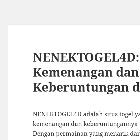
NENEKTOGEL4D: 
Kemenangan dan
Keberuntungan d
NENEKTOGEL4D adalah situs togel ya
kemenangan dan keberuntungannya di
Dengan permainan yang menarik dan