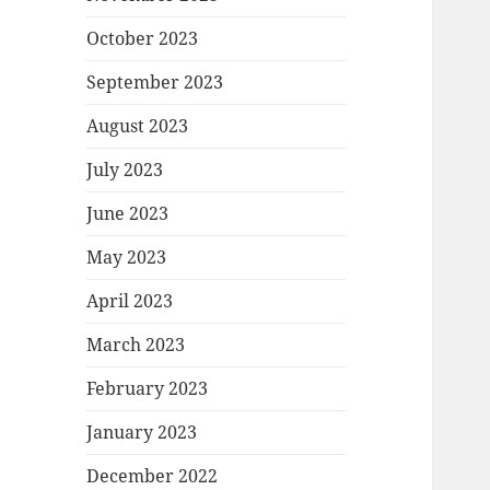
October 2023
September 2023
August 2023
July 2023
June 2023
May 2023
April 2023
March 2023
February 2023
January 2023
December 2022