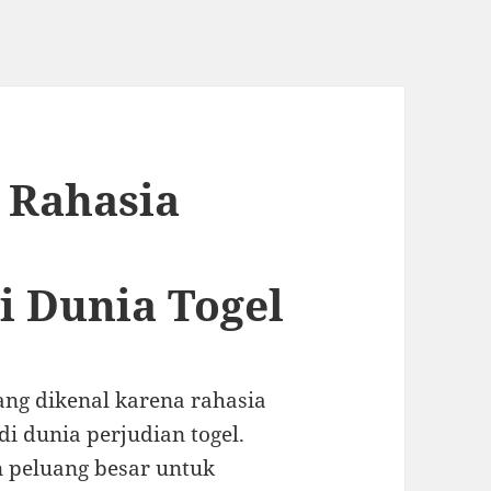
Rahasia
i Dunia Togel
ng dikenal karena rahasia
 dunia perjudian togel.
 peluang besar untuk