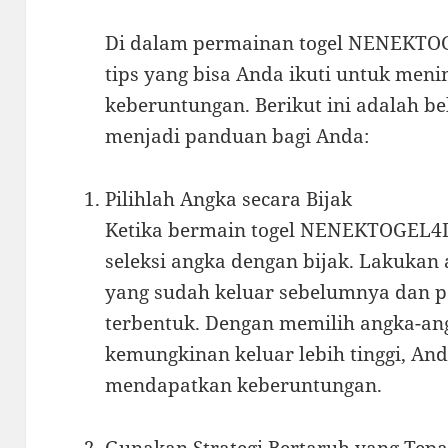
Di dalam permainan togel NENEKTOG
tips yang bisa Anda ikuti untuk me
keberuntungan. Berikut ini adalah b
menjadi panduan bagi Anda:
Pilihlah Angka secara Bijak
Ketika bermain togel NENEKTOGEL4D
seleksi angka dengan bijak. Lakukan
yang sudah keluar sebelumnya dan p
terbentuk. Dengan memilih angka-an
kemungkinan keluar lebih tinggi, An
mendapatkan keberuntungan.