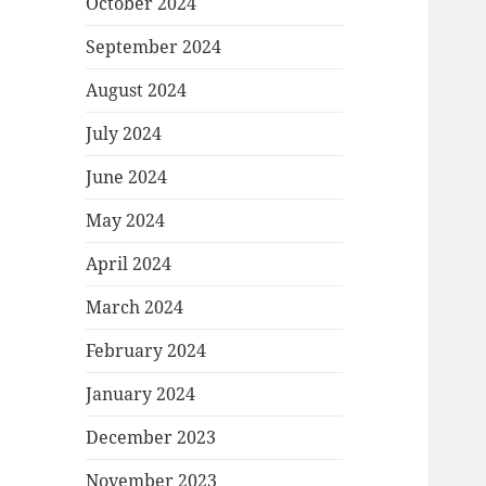
October 2024
September 2024
August 2024
July 2024
June 2024
May 2024
April 2024
March 2024
February 2024
January 2024
December 2023
November 2023