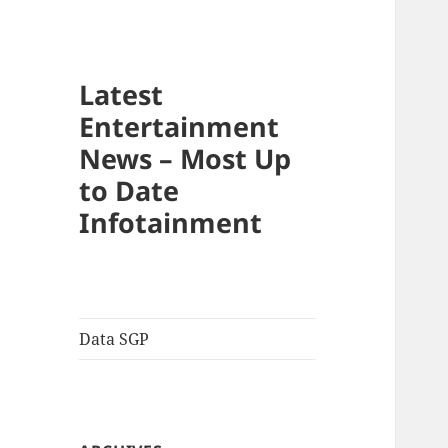
Latest
Entertainment
News – Most Up
to Date
Infotainment
Data SGP