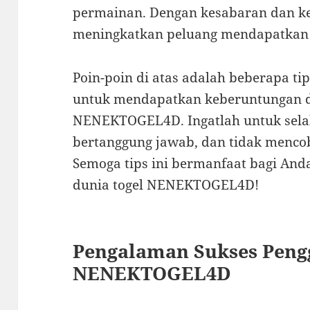
permainan. Dengan kesabaran dan ke
meningkatkan peluang mendapatkan
Poin-poin di atas adalah beberapa ti
untuk mendapatkan keberuntungan d
NENEKTOGEL4D. Ingatlah untuk selal
bertanggung jawab, dan tidak menco
Semoga tips ini bermanfaat bagi And
dunia togel NENEKTOGEL4D!
Pengalaman Sukses Pen
NENEKTOGEL4D