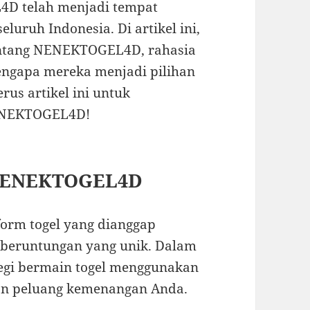
D telah menjadi tempat
eluruh Indonesia. Di artikel ini,
entang NENEKTOGEL4D, rahasia
engapa mereka menjadi pilihan
rus artikel ini untuk
NENEKTOGEL4D!
l NENEKTOGEL4D
rm togel yang dianggap
eberuntungan yang unik. Dalam
ategi bermain togel menggunakan
n peluang kemenangan Anda.