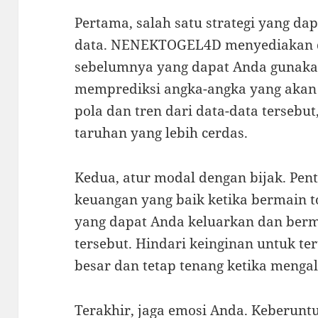
Pertama, salah satu strategi yang da
data. NENEKTOGEL4D menyediakan da
sebelumnya yang dapat Anda gunaka
memprediksi angka-angka yang akan
pola dan tren dari data-data tersebu
taruhan yang lebih cerdas.
Kedua, atur modal dengan bijak. Pe
keuangan yang baik ketika bermain t
yang dapat Anda keluarkan dan berm
tersebut. Hindari keinginan untuk t
besar dan tetap tenang ketika menga
Terakhir, jaga emosi Anda. Keberun