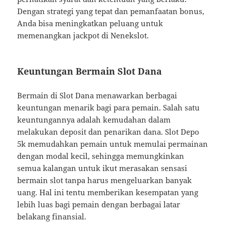
Dengan strategi yang tepat dan pemanfaatan bonus,
Anda bisa meningkatkan peluang untuk
memenangkan jackpot di Nenekslot.
Keuntungan Bermain Slot Dana
Bermain di Slot Dana menawarkan berbagai
keuntungan menarik bagi para pemain. Salah satu
keuntungannya adalah kemudahan dalam
melakukan deposit dan penarikan dana. Slot Depo
5k memudahkan pemain untuk memulai permainan
dengan modal kecil, sehingga memungkinkan
semua kalangan untuk ikut merasakan sensasi
bermain slot tanpa harus mengeluarkan banyak
uang. Hal ini tentu memberikan kesempatan yang
lebih luas bagi pemain dengan berbagai latar
belakang finansial.