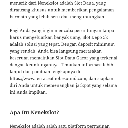
menarik dari Nenekslot adalah Slot Dana, yang
dirancang khusus untuk memberikan pengalaman
bermain yang lebih seru dan menguntungkan.
Bagi Anda yang ingin mencoba peruntungan tanpa
harus mengeluarkan banyak uang, Slot Depo 5k
adalah solusi yang tepat. Dengan deposit minimum
yang rendah, Anda bisa langsung merasakan
keseruan memainkan Slot Dana Gacor yang terkenal
dengan keuntungannya. Temukan informasi lebih
lanjut dan panduan lengkapnya di
https://www.terraceathobesound.com, dan siapkan
diri Anda untuk memenangkan jackpot yang selama
ini Anda impikan.
Apa Itu Nenekslot?
Nenekslot adalah salah satu platform permainan