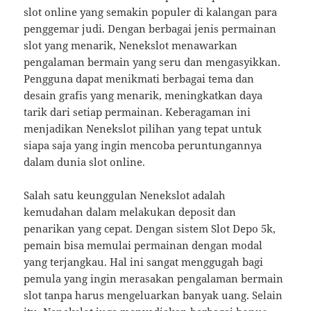
slot online yang semakin populer di kalangan para
penggemar judi. Dengan berbagai jenis permainan
slot yang menarik, Nenekslot menawarkan
pengalaman bermain yang seru dan mengasyikkan.
Pengguna dapat menikmati berbagai tema dan
desain grafis yang menarik, meningkatkan daya
tarik dari setiap permainan. Keberagaman ini
menjadikan Nenekslot pilihan yang tepat untuk
siapa saja yang ingin mencoba peruntungannya
dalam dunia slot online.
Salah satu keunggulan Nenekslot adalah
kemudahan dalam melakukan deposit dan
penarikan yang cepat. Dengan sistem Slot Depo 5k,
pemain bisa memulai permainan dengan modal
yang terjangkau. Hal ini sangat menggugah bagi
pemula yang ingin merasakan pengalaman bermain
slot tanpa harus mengeluarkan banyak uang. Selain