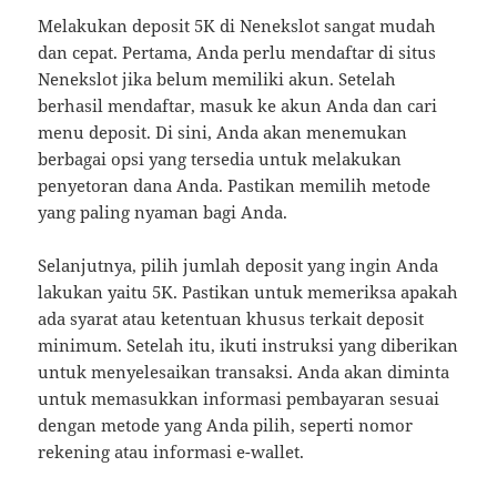
Melakukan deposit 5K di Nenekslot sangat mudah
dan cepat. Pertama, Anda perlu mendaftar di situs
Nenekslot jika belum memiliki akun. Setelah
berhasil mendaftar, masuk ke akun Anda dan cari
menu deposit. Di sini, Anda akan menemukan
berbagai opsi yang tersedia untuk melakukan
penyetoran dana Anda. Pastikan memilih metode
yang paling nyaman bagi Anda.
Selanjutnya, pilih jumlah deposit yang ingin Anda
lakukan yaitu 5K. Pastikan untuk memeriksa apakah
ada syarat atau ketentuan khusus terkait deposit
minimum. Setelah itu, ikuti instruksi yang diberikan
untuk menyelesaikan transaksi. Anda akan diminta
untuk memasukkan informasi pembayaran sesuai
dengan metode yang Anda pilih, seperti nomor
rekening atau informasi e-wallet.