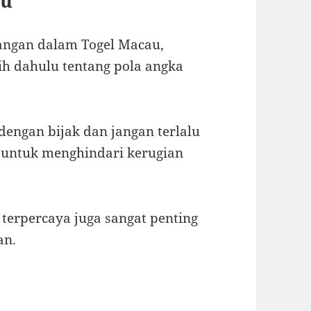
au
ngan dalam Togel Macau,
ih dahulu tentang pola angka
engan bijak dan jangan terlalu
 untuk menghindari kerugian
terpercaya juga sangat penting
an.