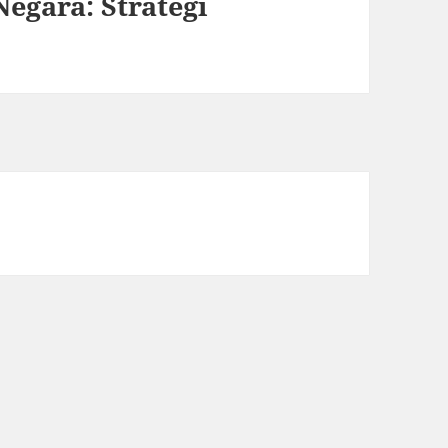
egara: Strategi