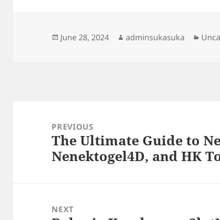
Posted
Author
Cate
June 28, 2024
adminsukasuka
Unca
on
Post
navigation
PREVIOUS
The Ultimate Guide to N
Previous
Nenektogel4D, and HK To
post:
NEXT