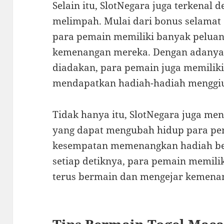
Selain itu, SlotNegara juga terkenal
melimpah. Mulai dari bonus selamat 
para pemain memiliki banyak pelua
kemenangan mereka. Dengan adanya 
diadakan, para pemain juga memilik
mendapatkan hadiah-hadiah menggi
Tidak hanya itu, SlotNegara juga me
yang dapat mengubah hidup para p
kesempatan memenangkan hadiah be
setiap detiknya, para pemain memili
terus bermain dan mengejar kemenan