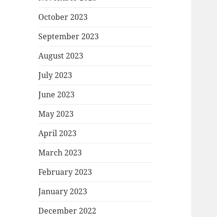
October 2023
September 2023
August 2023
July 2023
June 2023
May 2023
April 2023
March 2023
February 2023
January 2023
December 2022