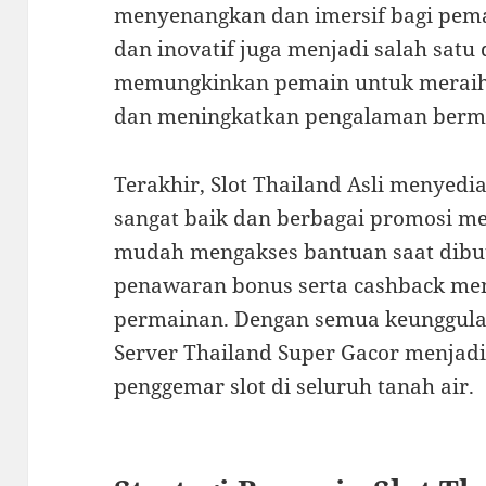
menyenangkan dan imersif bagi pema
dan inovatif juga menjadi salah satu
memungkinkan pemain untuk meraih
dan meningkatkan pengalaman berm
Terakhir, Slot Thailand Asli menyed
sangat baik dan berbagai promosi m
mudah mengakses bantuan saat dibu
penawaran bonus serta cashback men
permainan. Dengan semua keunggulan i
Server Thailand Super Gacor menjadi
penggemar slot di seluruh tanah air.