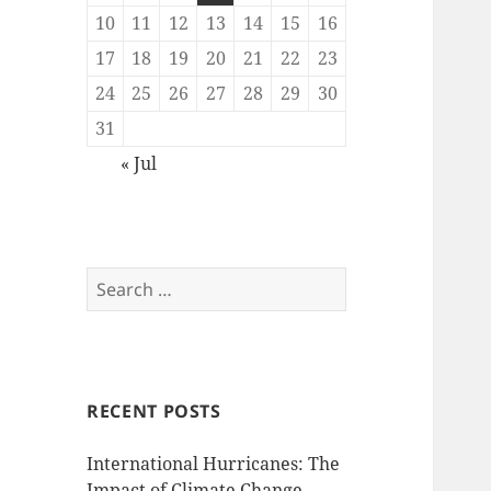
10
11
12
13
14
15
16
17
18
19
20
21
22
23
24
25
26
27
28
29
30
31
« Jul
Search
for:
RECENT POSTS
International Hurricanes: The
Impact of Climate Change