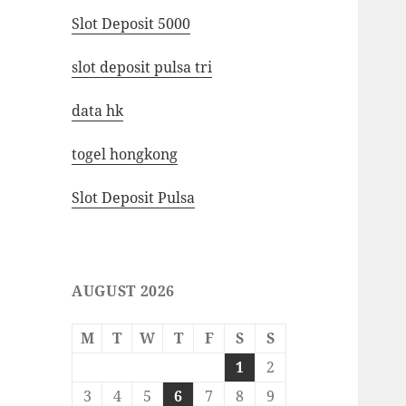
Slot Deposit 5000
slot deposit pulsa tri
data hk
togel hongkong
Slot Deposit Pulsa
AUGUST 2026
M
T
W
T
F
S
S
1
2
3
4
5
6
7
8
9