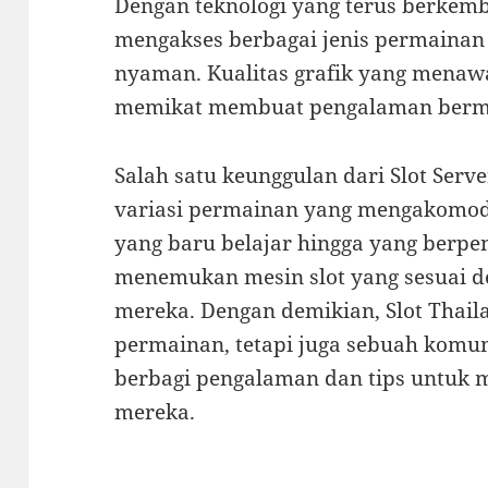
Dengan teknologi yang terus berkemb
mengakses berbagai jenis permainan
nyaman. Kualitas grafik yang menaw
memikat membuat pengalaman berm
Salah satu keunggulan dari Slot Serv
variasi permainan yang mengakomoda
yang baru belajar hingga yang berp
menemukan mesin slot yang sesuai d
mereka. Dengan demikian, Slot Thai
permainan, tetapi juga sebuah komu
berbagi pengalaman dan tips untuk
mereka.