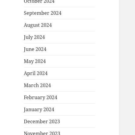
October 2024
September 2024
August 2024
July 2024
June 2024
May 2024
April 2024
March 2024
February 2024
January 2024
December 2023
November 2023