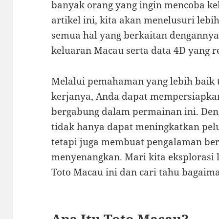
banyak orang yang ingin mencoba k
artikel ini, kita akan menelusuri le
semua hal yang berkaitan dengannya
keluaran Macau serta data 4D yang r
Melalui pemahaman yang lebih baik 
kerjanya, Anda dapat mempersiapkan
bergabung dalam permainan ini. Den
tidak hanya dapat meningkatkan pe
tetapi juga membuat pengalaman be
menyenangkan. Mari kita eksplorasi 
Toto Macau ini dan cari tahu bagaim
Apa Itu Toto Macau?