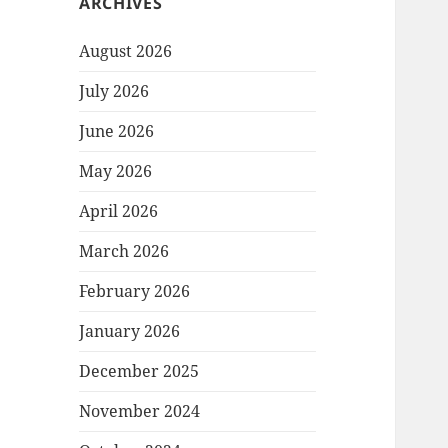
ARCHIVES
August 2026
July 2026
June 2026
May 2026
April 2026
March 2026
February 2026
January 2026
December 2025
November 2024