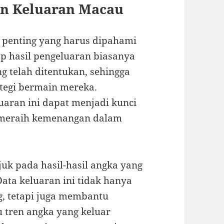
an Keluaran Macau
 penting yang harus dipahami
ap hasil pengeluaran biasanya
 telah ditentukan, sehingga
tegi bermain mereka.
aran ini dapat menjadi kunci
 meraih kemenangan dalam
uk pada hasil-hasil angka yang
 Data keluaran ini tidak hanya
, tetapi juga membantu
 tren angka yang keluar