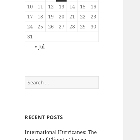
10
11
12
13
14
15
16
17
18
19
20
21
22
23
24
25
26
27
28
29
30
31
« Jul
Search
for:
RECENT POSTS
International Hurricanes: The
Impact of Climate Change