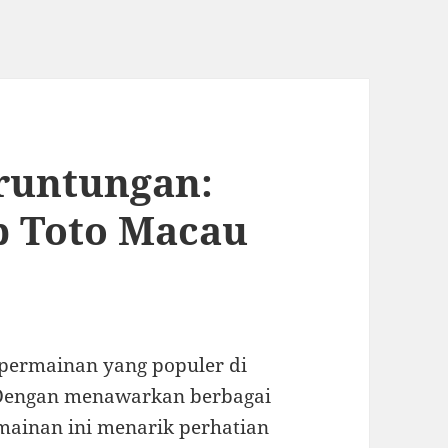
runtungan:
 Toto Macau
 permainan yang populer di
. Dengan menawarkan berbagai
mainan ini menarik perhatian