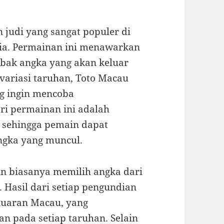
judi yang sangat populer di
sia. Permainan ini menawarkan
bak angka yang akan keluar
variasi taruhan, Toto Macau
g ingin mencoba
ri permainan ini adalah
, sehingga pemain dapat
ngka yang muncul.
n biasanya memilih angka dari
 Hasil dari setiap pengundian
eluaran Macau, yang
n pada setiap taruhan. Selain