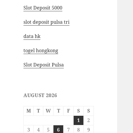
Slot Deposit 5000
slot deposit pulsa tri
data hk
togel hongkong
Slot Deposit Pulsa
AUGUST 2026
M
T
W
T
F
S
S
1
2
3
4
5
6
7
8
9