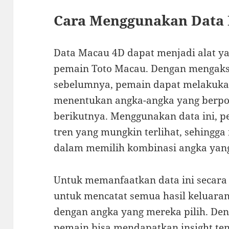
Cara Menggunakan Data
Data Macau 4D dapat menjadi alat ya
pemain Toto Macau. Dengan mengakse
sebelumnya, pemain dapat melakuka
menentukan angka-angka yang berpo
berikutnya. Menggunakan data ini, p
tren yang mungkin terlihat, sehingg
dalam memilih kombinasi angka yang 
Untuk memanfaatkan data ini secara 
untuk mencatat semua hasil keluar
dengan angka yang mereka pilih. Den
pemain bisa mendapatkan insight ten