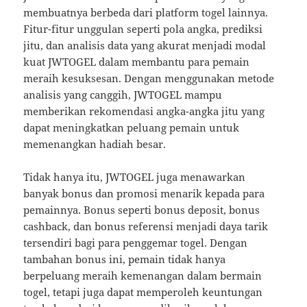
membuatnya berbeda dari platform togel lainnya.
Fitur-fitur unggulan seperti pola angka, prediksi
jitu, dan analisis data yang akurat menjadi modal
kuat JWTOGEL dalam membantu para pemain
meraih kesuksesan. Dengan menggunakan metode
analisis yang canggih, JWTOGEL mampu
memberikan rekomendasi angka-angka jitu yang
dapat meningkatkan peluang pemain untuk
memenangkan hadiah besar.
Tidak hanya itu, JWTOGEL juga menawarkan
banyak bonus dan promosi menarik kepada para
pemainnya. Bonus seperti bonus deposit, bonus
cashback, dan bonus referensi menjadi daya tarik
tersendiri bagi para penggemar togel. Dengan
tambahan bonus ini, pemain tidak hanya
berpeluang meraih kemenangan dalam bermain
togel, tetapi juga dapat memperoleh keuntungan