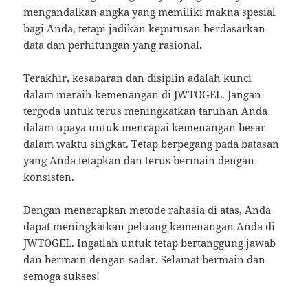
mengandalkan angka yang memiliki makna spesial
bagi Anda, tetapi jadikan keputusan berdasarkan
data dan perhitungan yang rasional.
Terakhir, kesabaran dan disiplin adalah kunci
dalam meraih kemenangan di JWTOGEL. Jangan
tergoda untuk terus meningkatkan taruhan Anda
dalam upaya untuk mencapai kemenangan besar
dalam waktu singkat. Tetap berpegang pada batasan
yang Anda tetapkan dan terus bermain dengan
konsisten.
Dengan menerapkan metode rahasia di atas, Anda
dapat meningkatkan peluang kemenangan Anda di
JWTOGEL. Ingatlah untuk tetap bertanggung jawab
dan bermain dengan sadar. Selamat bermain dan
semoga sukses!