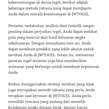
keberuntungan di dunia togel, berikut adalah
beberapa metode rahasia yang dapat membantu
Anda dalam meraih kemenangan di JWTOGEL.
Pertama, melakukan analisis data statistik sangat
penting dalam perjudian togel. Anda dapat melihat
pola yang muncul dari hasil keluaran angka
sebelumnya. Dengan memahami tren ini, Anda
dapat membuat prediksi yang lebih akurat untuk
taruhan Anda di JWTOGEL. Selain itu, memantau
pasaran togel tertentu juga bisa memberikan
wawasan yang berharga untuk membuat keputusan
Anda.
Kedua, menggunakan strategi taruhan yang tepat
juga merupakan metode rahasia yang perlu Anda
terapkan saat bermain di JWTOGEL. Anda perlu
memiliki rencana yang matang dan memilih
kombinasi angka dengan bijak. Jangan hanya