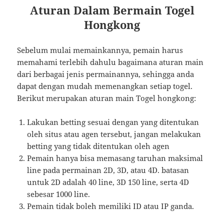
Aturan Dalam Bermain Togel
Hongkong
Sebelum mulai memainkannya, pemain harus
memahami terlebih dahulu bagaimana aturan main
dari berbagai jenis permainannya, sehingga anda
dapat dengan mudah memenangkan setiap togel.
Berikut merupakan aturan main Togel hongkong:
Lakukan betting sesuai dengan yang ditentukan
oleh situs atau agen tersebut, jangan melakukan
betting yang tidak ditentukan oleh agen
Pemain hanya bisa memasang taruhan maksimal
line pada permainan 2D, 3D, atau 4D. batasan
untuk 2D adalah 40 line, 3D 150 line, serta 4D
sebesar 1000 line.
Pemain tidak boleh memiliki ID atau IP ganda.