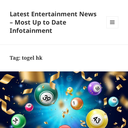
Latest Entertainment News
– Most Up to Date
Infotainment
MENU
AND
WIDGETS
Tag:
togel hk