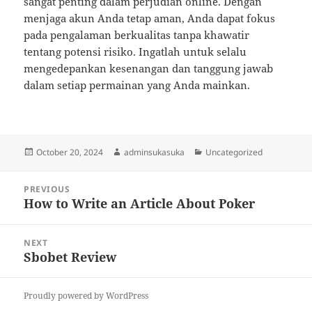
sangat penting dalam perjudian online. Dengan
menjaga akun Anda tetap aman, Anda dapat fokus
pada pengalaman berkualitas tanpa khawatir
tentang potensi risiko. Ingatlah untuk selalu
mengedepankan kesenangan dan tanggung jawab
dalam setiap permainan yang Anda mainkan.
Posted
Author
Categories
October 20, 2024
adminsukasuka
Uncategorized
on
Post
PREVIOUS
navigation
How to Write an Article About Poker
Previous
post:
NEXT
Sbobet Review
Next
post:
Proudly powered by WordPress